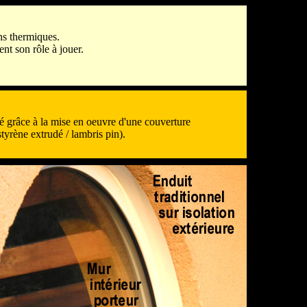
ons thermiques.
ent son rôle à jouer.
olé grâce à la mise en oeuvre d'une couverture
tyrène extrudé / lambris pin).