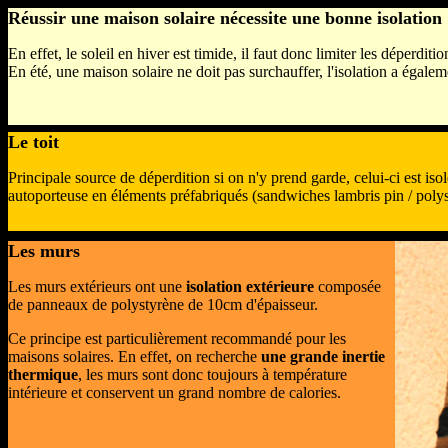
Réussir une maison solaire nécessite une bonne isolation
En effet, le soleil en hiver est timide, il faut donc limiter les déperditi
En été, une maison solaire ne doit pas surchauffer, l'isolation a égalem
Le toit
Principale source de déperdition si on n'y prend garde, celui-ci est is
autoporteuse en éléments préfabriqués (sandwiches lambris pin / polys
Les murs
Les murs extérieurs ont une
isolation extérieure
composée
de panneaux de polystyrène de 10cm d'épaisseur.
Ce principe est particulièrement recommandé pour les
maisons solaires. En effet, on recherche
une grande inertie
thermique
, les murs sont donc toujours à température
intérieure et conservent un grand nombre de calories.